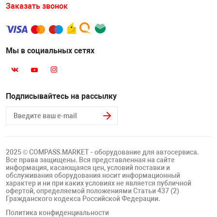
Накачка колес 
Заказать звонок
ех
Разное
Оборудование S
Инструмент JT
Мы в социальных сетях
Мотоадаптеры
Универсальные
Подъемники дл
Подписывайтесь на рассылку
Правка дисков
ование
2025 © COMPASS.MARKET - оборудование для автосервиса.
Все права защищены. Вся представленная на сайте
информация, касающаяся цен, условий поставки и
обслуживания оборудования носит информационный
характер и ни при каких условиях не является публичной
офертой, определяемой положениями Статьи 437 (2)
Гражданского кодекса Российской Федерации.
Политика конфиденциальности