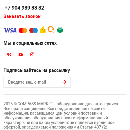
Накачка колес 
+7 904 989 88 82
ех
Разное
Заказать звонок
Оборудование S
Инструмент JT
Мотоадаптеры
Мы в социальных сетях
Универсальные
Подъемники дл
Подписывайтесь на рассылку
Правка дисков
ование
2025 © COMPASS.MARKET - оборудование для автосервиса.
Все права защищены. Вся представленная на сайте
информация, касающаяся цен, условий поставки и
обслуживания оборудования носит информационный
характер и ни при каких условиях не является публичной
офертой, определяемой положениями Статьи 437 (2)