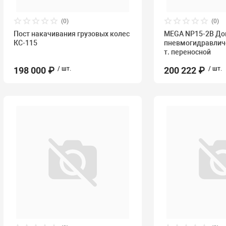
(0)
(0)
Пост накачивания грузовых колес
MEGA NP15-2B До
КС-115
пневмогидравличе
т. переносной
198 000 ₽
/ шт.
200 222 ₽
/ шт.