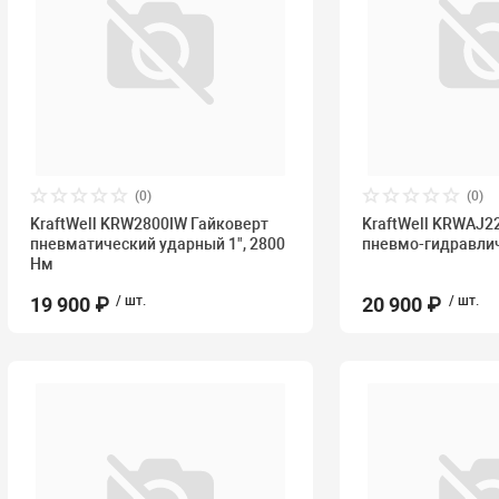
(0)
(0)
KraftWell KRW2800IW Гайковерт
KraftWell KRWAJ2
пневматический ударный 1", 2800
пневмо-гидравличе
Нм
19 900 ₽
/ шт.
20 900 ₽
/ шт.