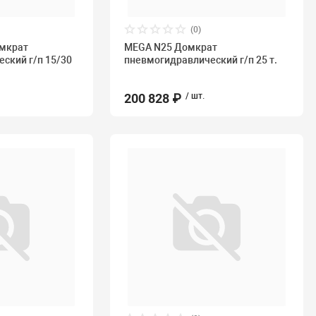
(0)
мкрат
MEGA N25 Домкрат
ский г/п 15/30
пневмогидравлический г/п 25 т.
200 828 ₽
/ шт.