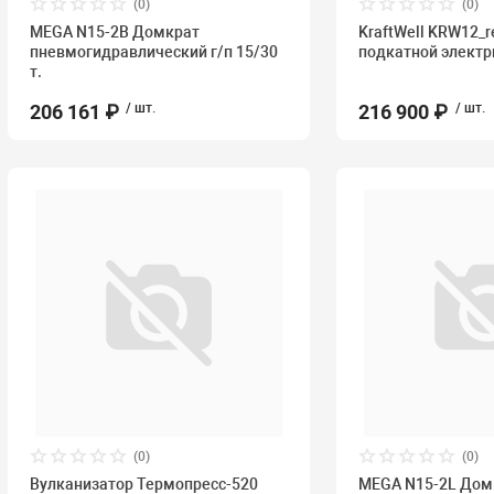
(0)
(0)
MEGA N15-2B Домкрат
KraftWell KRW12_r
пневмогидравлический г/п 15/30
подкатной электр
т.
206 161 ₽
/ шт.
216 900 ₽
/ шт.
(0)
(0)
Вулканизатор Термопресс-520
MEGA N15-2L Дом