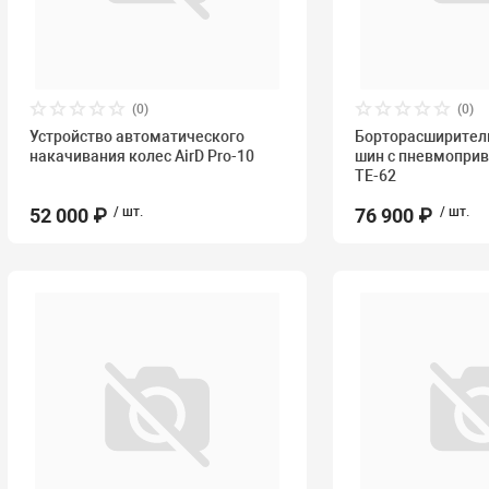
(0)
(0)
Устройство автоматического
Борторасширитель
накачивания колес AirD Pro-10
шин с пневмопри
ТЕ-62
52 000 ₽
/ шт.
76 900 ₽
/ шт.