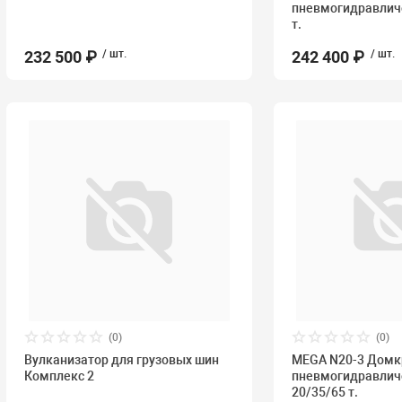
пневмогидравличе
т.
232 500 ₽
/ шт.
242 400 ₽
/ шт.
(0)
(0)
Вулканизатор для грузовых шин
MEGA N20-3 Домк
Комплекс 2
пневмогидравличе
20/35/65 т.