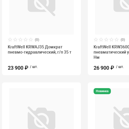
(0)
(0)
KraftWell KRWAJ35 Домкрат
KraftWell KRW360
пневмо-гидравлический, г/п 35 т
пневматический у
Нм
23 900 ₽
/ шт.
26 900 ₽
/ шт.
Новинка