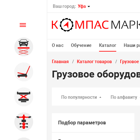
Ваш город:
Уфа
Каталог
О нас
Обучение
Каталог
Наши р
Автомобильные подъемники
Главная
Каталог товаров
Грузовое
Шиномонтажное
Грузовое оборудо
оборудование
Общегаражное
По популярности
По алфавиту
Стенды сход-развал
Подбор параметров