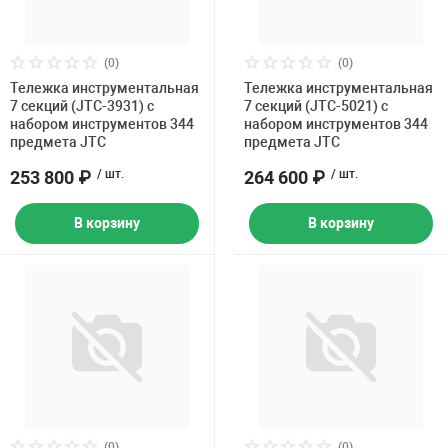
Накачка колес 
ех
Разное
(0)
(0)
Оборудование S
Тележка инструментальная
Тележка инструментальная
Инструмент JT
7 секций (JTC-3931) с
7 секций (JTC-5021) с
набором инструментов 344
набором инструментов 344
Мотоадаптеры
предмета JTC
предмета JTC
Универсальные
253 800 ₽
/ шт.
264 600 ₽
/ шт.
Подъемники дл
В корзину
В корзину
Правка дисков
ование
(0)
(0)