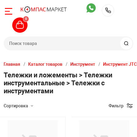
Назад
Назад
Назад
Назад
Назад
Назад
Назад
Назад
Назад
Назад
Назад
Назад
Назад
Назад
Назад
0
+7 904 9
Автомобильны
Шиномонтажное
Общегаражное
Стенды сход-р
Диагностика
Компрессорное
Грузовое обору
Обслуживание с
Автомоечное о
Инструмент
Вытяжные сис
Производствен
Кузовной цех
Автохимия
Запчасти
ьные подъемники
Двухстоечные 
Легковые бала
Прессы
Стенды развал
Диагностическ
Поршневые ко
Шиномонтажно
Установки для
Мойки самообс
Тележки инстр
Стационарные
Верстаки
Покрасочное о
Автошампуни
Различные зап
станки
Техновектор
радиаторов и 
Главная
Каталог товаров
Инструмент
Инструмент JTC
Тележки и ложементы > Тележки
жное оборудование
Четырехстоечн
Краны
Приборы прове
Винтовые комп
Выпрессовщики
Мойки высоког
Ложементы дл
Рельсовые вы
Тележки
Стапели
Чистка и защит
Запчасти для 
Легковые шино
Стенды сход р
Диагностическ
инструментальные > Тележки с
инструментами
ное
Ножничные по
Стойки трансм
Обслуживание 
Комплектующи
Грузовые стенд
Пеногенератор
Пневмоинстру
Вытяжки моби
Стеллажи, ящи
Пуско-зарядное
Очистители дви
Запчасти для 
сийск
Подкатные до
Стенды Hunter
Маслосменное 
скамейки
стендов
Сортировка
Фильтр
д-развал
Плунжерные п
Домкраты
Ультразвуковы
Аппараты для 
Осветительный
Разное
Измерительны
Уход и чистка с
Расходные мат
John Bean / Ho
Обслуживание
Аксессуары к в
Запчасти для а
Подбор параметров
тележкам
оборудования
а
Подкатные под
Кантователи и
Для электриче
Пылесосы
Ключи
Шлифовально-
Обработка стек