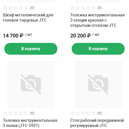
Накачка колес 
(0)
(0)
ех
Разное
Шкаф металлический для
Тележка инструментальная
головок торцевых JTC
3 секции красная с
Оборудование S
открытым отсеком JTC
Инструмент JT
14 700 ₽
/ шт.
20 200 ₽
/ шт.
Мотоадаптеры
Универсальные
В корзину
В корзину
Подъемники дл
Правка дисков
ование
(0)
(0)
Тележка инструментальная
Стол рабочий передвижной
3 полки (JTC-5921)
регулируемый JTC