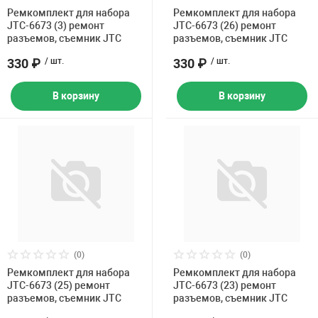
Накачка колес 
Ремкомплект для набора
Ремкомплект для набора
ех
Разное
JTC-6673 (3) ремонт
JTC-6673 (26) ремонт
разъемов, съемник JTC
разъемов, съемник JTC
Оборудование S
330 ₽
/ шт.
330 ₽
/ шт.
Инструмент JT
Мотоадаптеры
В корзину
В корзину
Универсальные
Подъемники дл
Правка дисков
ование
(0)
(0)
Ремкомплект для набора
Ремкомплект для набора
JTC-6673 (25) ремонт
JTC-6673 (23) ремонт
разъемов, съемник JTC
разъемов, съемник JTC