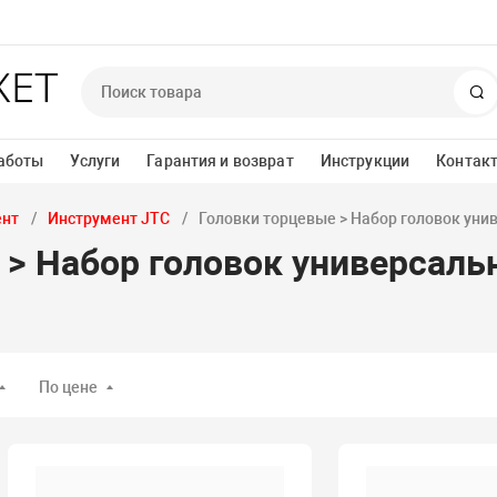
П
аботы
Услуги
Гарантия и возврат
Инструкции
Контак
ент
Инструмент JTC
Головки торцевые > Набор головок ун
 > Набор головок универсал
По цене