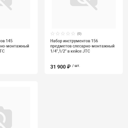
(0)
ов 145
Набор инструментов 156
рно-монтажный
предметов слесарно-монтажный
JTC
1/4",1/2" в кейсе JTC
31 900 ₽
/ шт.