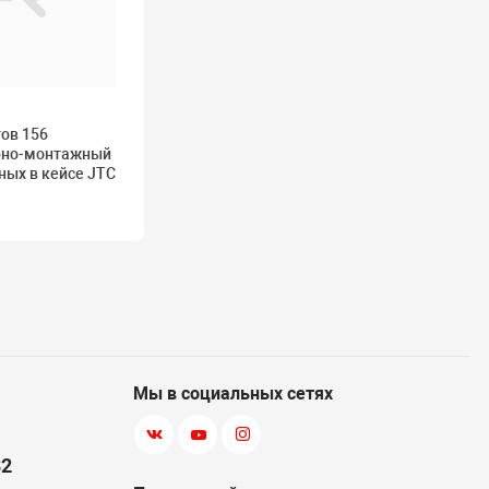
ов 156
рно-монтажный
нных в кейсе JTC
Мы в социальных сетях
82