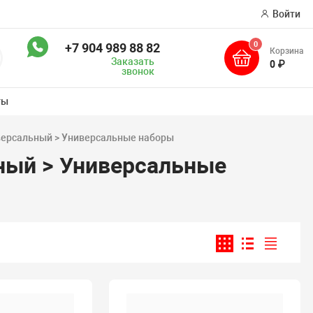
Войти
0
+7 904 989 88 82
Корзина
оиск
Заказать
0 ₽
звонок
ты
иверсальный > Универсальные наборы
ьный > Универсальные