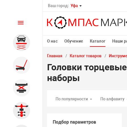
Ваш город:
Уфа
Каталог
О нас
Обучение
Каталог
Наши р
Автомобильные подъемники
Главная
Каталог товаров
Инструм
Шиномонтажное
Головки торцевые
оборудование
наборы
Общегаражное
По популярности
По алфавиту
Стенды сход-развал
Подбор параметров