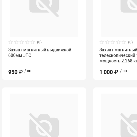
(0)
(0)
Захват магнитный выдвижной
Захват магнитны
600мм JTC
телескопический
мощность 2.268 кг
950 ₽
/ шт.
1 000 ₽
/ шт.