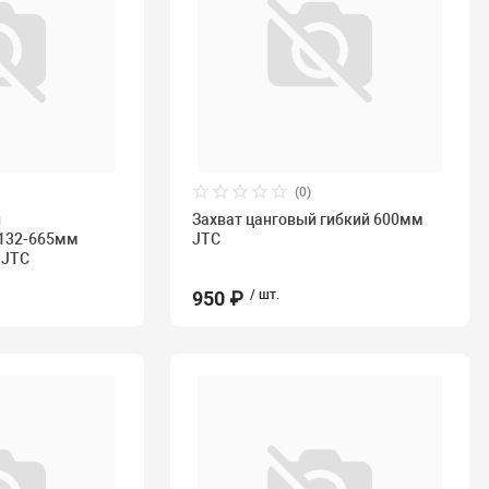
(0)
й
Захват цанговый гибкий 600мм
 132-665мм
JTC
 JTC
950 ₽
/ шт.