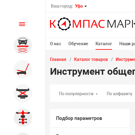
Ваш город:
Уфа
Каталог
О нас
Обучение
Каталог
Наши р
Автомобильные подъемники
Главная
Каталог товаров
Инструм
Шиномонтажное
Инструмент общег
оборудование
Общегаражное
По популярности
По алфавиту
Стенды сход-развал
Подбор параметров