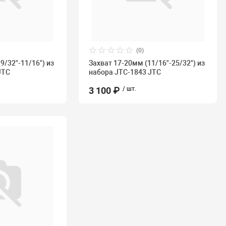
(0)
9/32"-11/16") из
Захват 17-20мм (11/16"-25/32") из
JTC
набора JTC-1843 JTC
3 100 ₽
/ шт.