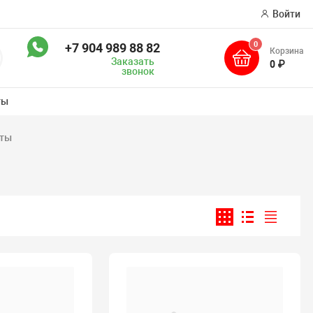
Войти
0
+7 904 989 88 82
Корзина
оиск
Заказать
0 ₽
звонок
ты
аты