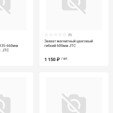
(0)
й
Захват магнитный цанговый
 135-660мм
гибкий 600мм JTC
. JTC
1 150 ₽
/ шт.