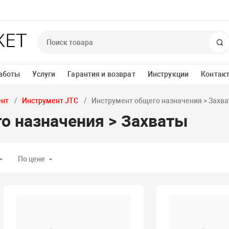
П
аботы
Услуги
Гарантия и возврат
Инструкции
Контак
ент
Инструмент JTC
Инструмент общего назначения > Захв
о назначения > Захваты
По цене