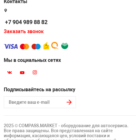
Контакты
Накачка колес 
ех
Разное
+7 904 989 88 82
Оборудование S
Инструмент JT
Заказать звонок
Мотоадаптеры
Универсальные
Мы в социальных сетях
Подъемники дл
Правка дисков
ование
Подписывайтесь на рассылку
2025 © COMPASS.MARKET - оборудование для автосервиса.
Все права защищены. Вся представленная на сайте
информация, касающаяся цен, условий поставки и