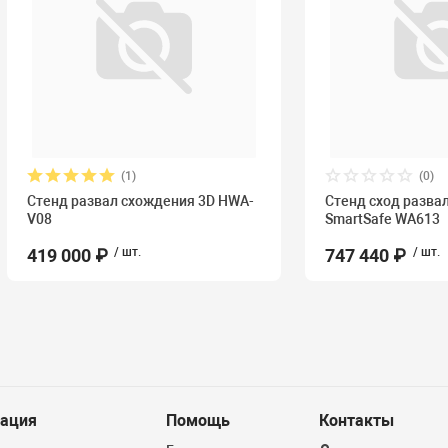
(1)
(0)
Стенд развал схождения 3D HWA-
Стенд сход разва
V08
SmartSafe WA613
419 000 ₽
/ шт.
747 440 ₽
/ шт.
ация
Помощь
Контакты