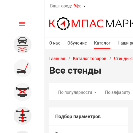
Ваш город:
Уфа
Каталог
О нас
Обучение
Каталог
Наши р
Автомобильные подъемники
Главная
Каталог товаров
Стенды с
Шиномонтажное
Все стенды
оборудование
Общегаражное
По популярности
По алфавиту
Стенды сход-развал
Подбор параметров