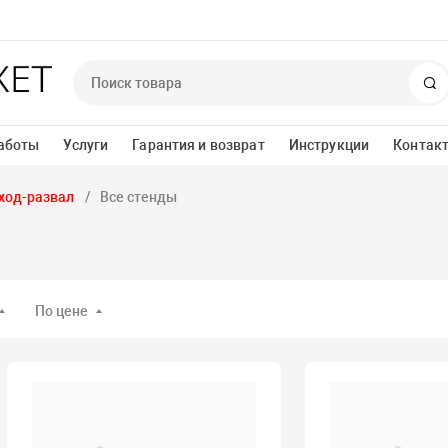
П
аботы
Услуги
Гарантия и возврат
Инструкции
Контак
ход-развал
Все стенды
По цене