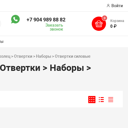
Войти
0
+7 904 989 88 82
Корзина
оиск
Заказать
0 ₽
звонок
ты
колец > Отвертки > Наборы > Отвертки силовые
 Отвертки > Наборы >