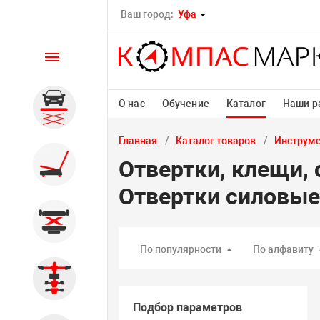
Ваш город:
Уфа
Каталог
О нас
Обучение
Каталог
Наши р
Автомобильные подъемники
Главная
Каталог товаров
Инструм
Шиномонтажное
Отвертки, клещи,
оборудование
Отвертки силовы
Общегаражное
По популярности
По алфавиту
Стенды сход-развал
Подбор параметров