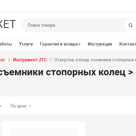
П
аботы
Услуги
Гарантия и возврат
Инструкции
Контак
ент
Инструмент JTC
Отвертки, клещи, съемники стопорных 
 съемники стопорных колец >
е
По цене