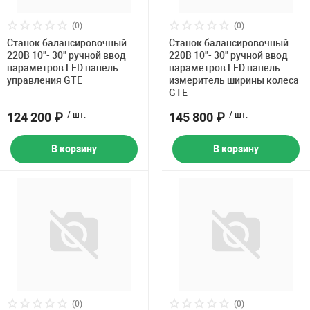
Накачка колес 
ех
Разное
(0)
(0)
Станок балансировочный
Станок балансировочный
Оборудование S
220В 10"- 30" ручной ввод
220В 10"- 30" ручной ввод
Инструмент JT
параметров LED панель
параметров LED панель
управления GTE
измеритель ширины колеса
GTE
Мотоадаптеры
Универсальные
124 200 ₽
/ шт.
145 800 ₽
/ шт.
Подъемники дл
В корзину
В корзину
Правка дисков
ование
(0)
(0)