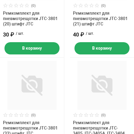
Накачка колес 
(0)
(0)
ех
Разное
Ремкомплект для
Ремкомплект для
пневмотрещотки JTC-3801
пневмотрещотки JTC-3801
Оборудование S
(20) штифт JTC
(21) штифт JTC
Инструмент JT
30 ₽
/ шт.
40 ₽
/ шт.
Мотоадаптеры
Универсальные
В корзину
В корзину
Подъемники дл
Правка дисков
ование
(0)
(0)
Ремкомплект для
Ремкомплект для
пневмотрещотки JTC-3801
пневмотрещотки JTC-
(32) штифт JTC
3405,JTC-3405A,JTC-3404