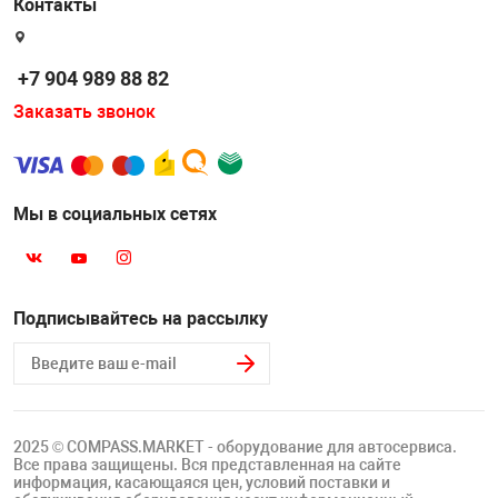
Контакты
Накачка колес 
ех
Разное
+7 904 989 88 82
Оборудование S
Инструмент JT
Заказать звонок
Мотоадаптеры
Универсальные
Мы в социальных сетях
Подъемники дл
Правка дисков
ование
Подписывайтесь на рассылку
2025 © COMPASS.MARKET - оборудование для автосервиса.
Все права защищены. Вся представленная на сайте
информация, касающаяся цен, условий поставки и