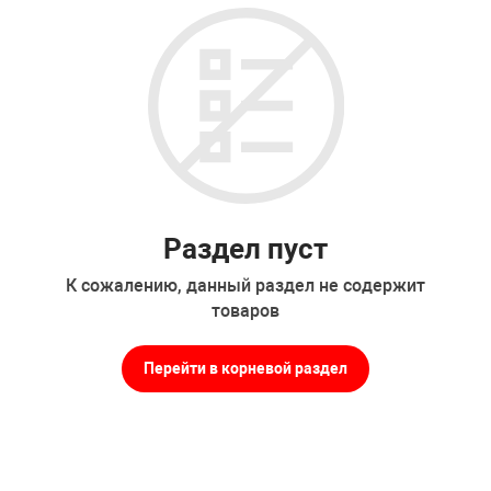
Накачка колес 
ех
Разное
Оборудование S
Инструмент JT
Мотоадаптеры
Универсальные
Подъемники дл
Раздел пуст
Правка дисков
К сожалению, данный раздел не содержит
ование
товаров
Перейти в корневой раздел