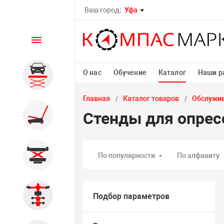
Ваш город:
Уфа
Каталог
О нас
Обучение
Каталог
Наши р
Автомобильные подъемники
Главная
Каталог товаров
Обслужив
Шиномонтажное
Стенды для опрес
оборудование
Общегаражное
По популярности
По алфавиту
Стенды сход-развал
Подбор параметров