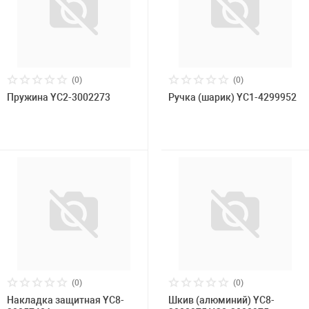
(0)
(0)
Пружина YC2-3002273
Ручка (шарик) YC1-4299952
(0)
(0)
Накладка защитная YC8-
Шкив (алюминий) YC8-