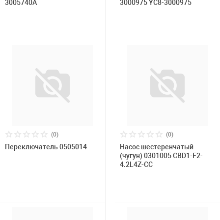
3005740А
3000975 YC8-3000975
(0)
(0)
Переключатель 0505014
Насос шестеренчатый
(чугун) 0301005 CBD1-F2-
4.2L4Z-CC