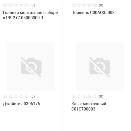
(0)
(0)
Головка монтажная в сборе
Поршень C00AQ35003
к РВ-2 C105000009-1
(0)
(0)
Джойстик 0306175
Клык монтажный
C01C700003