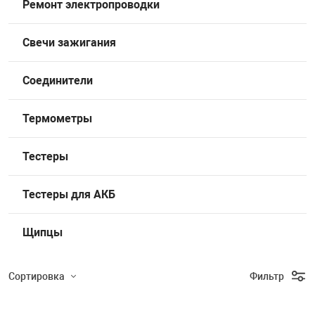
Ремонт электропроводки
Накачка колес 
ех
Разное
Свечи зажигания
Оборудование S
Инструмент JT
Соединители
Мотоадаптеры
Универсальные
Термометры
Подъемники дл
Тестеры
Правка дисков
Тестеры для АКБ
ование
Щипцы
Сортировка
Фильтр
Подбор параметров