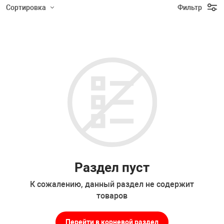
Накачка колес 
Сортировка
Фильтр
ех
Разное
Подбор параметров
Оборудование S
Инструмент JT
Мотоадаптеры
Универсальные
Подъемники дл
Правка дисков
ование
Раздел пуст
К сожалению, данный раздел не содержит
товаров
Перейти в корневой раздел