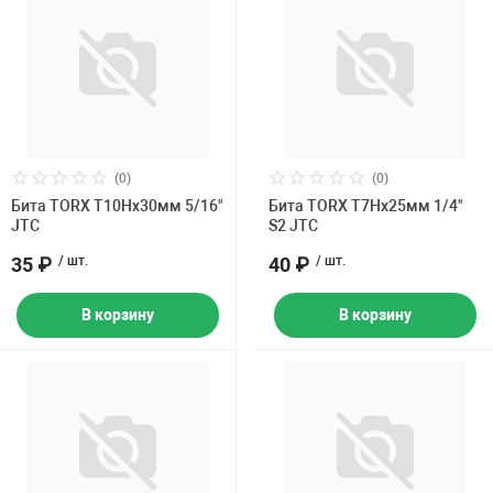
(0)
(0)
Бита TORX Т10Hх30мм 5/16"
Бита TORX Т7Hх25мм 1/4"
JTC
S2 JTC
35 ₽
/ шт.
40 ₽
/ шт.
В корзину
В корзину