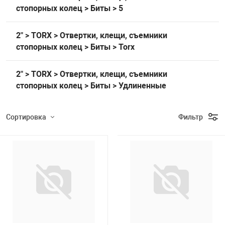
Накачка колес 
стопорных колец > Биты > 5
ех
Разное
2" > TORX > Отвертки, клещи, съемники
Оборудование S
стопорных колец > Биты > Torx
Инструмент JT
Мотоадаптеры
2" > TORX > Отвертки, клещи, съемники
Универсальные
стопорных колец > Биты > Удлиненные
Подъемники дл
Сортировка
Фильтр
Правка дисков
ование
Подбор параметров
Розничная цена