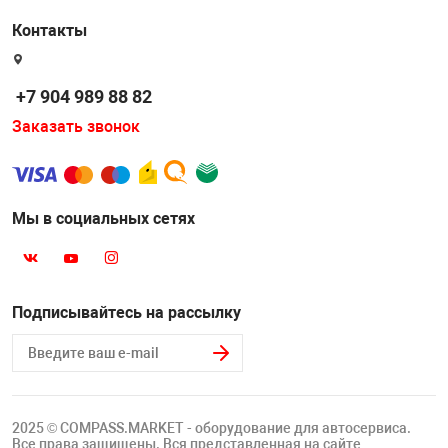
Накачка колес 
Контакты
ех
Разное
Оборудование S
Инструмент JT
+7 904 989 88 82
Заказать звонок
Мотоадаптеры
Универсальные
Подъемники дл
Мы в социальных сетях
Правка дисков
ование
Подписывайтесь на рассылку
2025 © COMPASS.MARKET - оборудование для автосервиса.
Все права защищены. Вся представленная на сайте