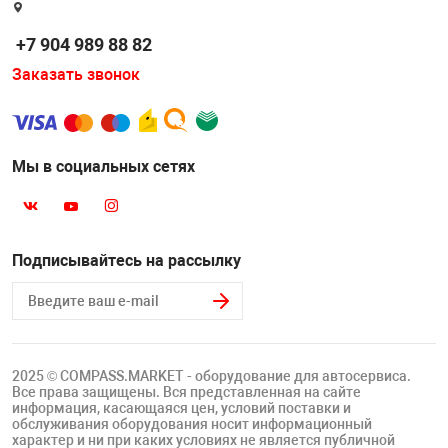
Накачка колес 
ех
Разное
+7 904 989 88 82
Оборудование S
Заказать звонок
Инструмент JT
Мотоадаптеры
Универсальные
Мы в социальных сетях
Подъемники дл
Правка дисков
Подписывайтесь на рассылку
ование
2025 © COMPASS.MARKET - оборудование для автосервиса.
Все права защищены. Вся представленная на сайте
информация, касающаяся цен, условий поставки и
обслуживания оборудования носит информационный
характер и ни при каких условиях не является публичной