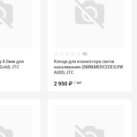
(0)
у 8.0мм для
Клещи для коннектора свечи
Gold) JTC
накаливания (BMW,MERCEDES,VW
AUDI) JTC
2 950 ₽
/ шт.