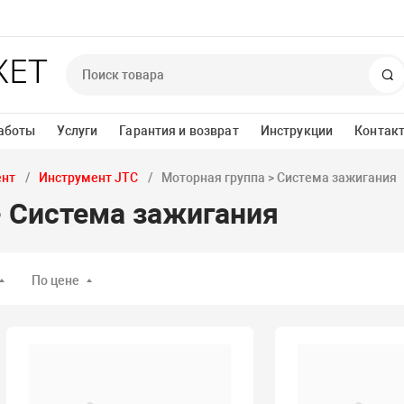
П
аботы
Услуги
Гарантия и возврат
Инструкции
Контак
ент
Инструмент JTC
Моторная группа > Система зажигания
> Система зажигания
По цене