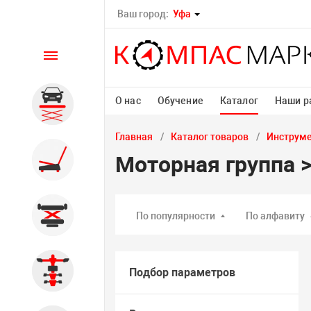
Ваш город:
Уфа
Каталог
О нас
Обучение
Каталог
Наши р
Автомобильные подъемники
Главная
Каталог товаров
Инструм
Шиномонтажное
Моторная группа 
оборудование
Общегаражное
По популярности
По алфавиту
Стенды сход-развал
Подбор параметров