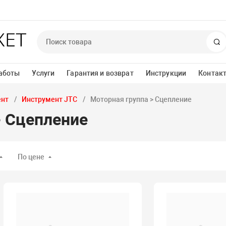
П
аботы
Услуги
Гарантия и возврат
Инструкции
Контак
ент
Инструмент JTC
Моторная группа > Сцепление
> Сцепление
По цене