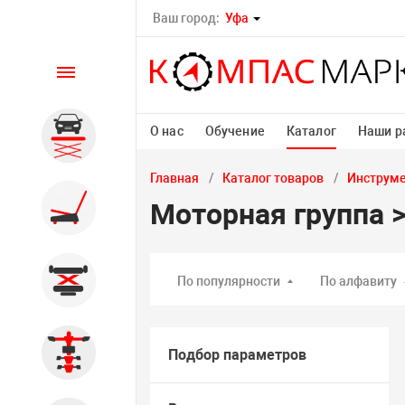
Ваш город:
Уфа
Каталог
О нас
Обучение
Каталог
Наши р
Автомобильные подъемники
Главная
Каталог товаров
Инструм
Шиномонтажное
Моторная группа 
оборудование
Общегаражное
По популярности
По алфавиту
Стенды сход-развал
Подбор параметров