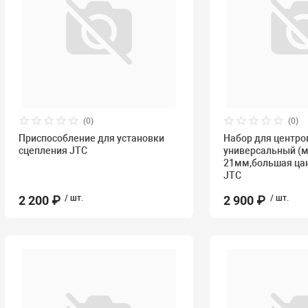
(0)
(0)
Приспособление для установки
Набор для центро
сцепления JTC
универсальный (м
21мм,большая цан
JTC
2 200 ₽
/ шт.
2 900 ₽
/ шт.