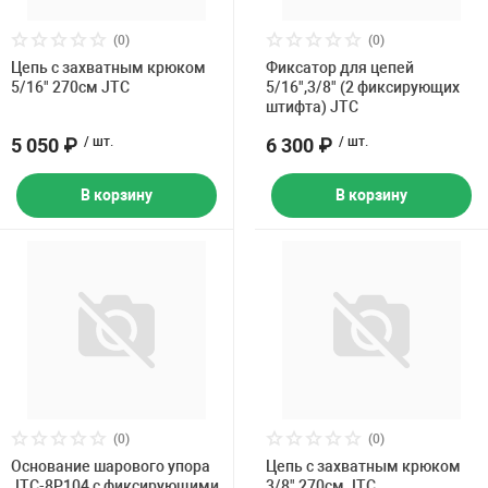
Накачка колес 
ех
Разное
(0)
(0)
Цепь с захватным крюком
Фиксатор для цепей
Оборудование S
5/16" 270см JTC
5/16",3/8" (2 фиксирующих
Инструмент JT
штифта) JTC
5 050 ₽
/ шт.
6 300 ₽
/ шт.
Мотоадаптеры
Универсальные
В корзину
В корзину
Подъемники дл
Правка дисков
ование
(0)
(0)
Основание шарового упора
Цепь с захватным крюком
JTC-8P104 с фиксирующими
3/8" 270см JTC