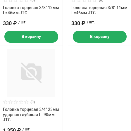
(0)
(0)
Накачка колес 
Головка торцевая 3/8" 12мм
Головка торцевая 3/8" 11мм
ех
Разное
L=46мм JTC
L=46мм JTC
Оборудование S
330 ₽
/ шт.
330 ₽
/ шт.
Инструмент JT
В корзину
В корзину
Мотоадаптеры
Универсальные
Подъемники дл
Правка дисков
ование
(0)
Головка торцевая 3/4" 23мм
ударная глубокая L=90мм
JTC
1 350 ₽
/ шт.