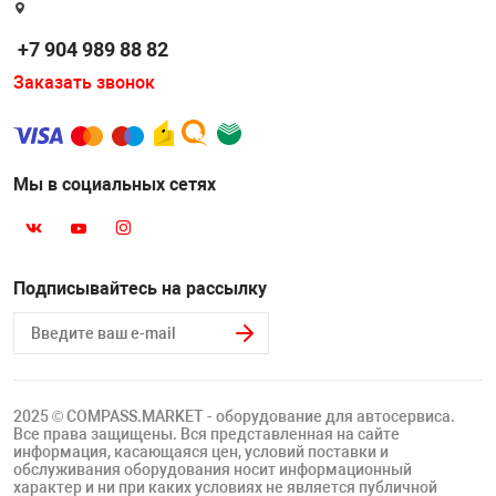
Накачка колес 
ех
Разное
+7 904 989 88 82
Оборудование S
Заказать звонок
Инструмент JT
Мотоадаптеры
Универсальные
Мы в социальных сетях
Подъемники дл
Правка дисков
Подписывайтесь на рассылку
ование
2025 © COMPASS.MARKET - оборудование для автосервиса.
Все права защищены. Вся представленная на сайте
информация, касающаяся цен, условий поставки и
обслуживания оборудования носит информационный
характер и ни при каких условиях не является публичной