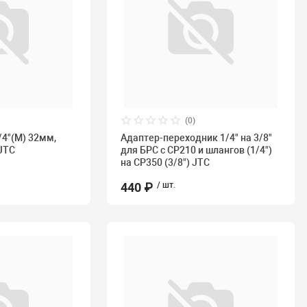
(0)
/4"(М) 32мм,
Адаптер-переходник 1/4" на 3/8"
JTC
для БРС с CP210 и шлангов (1/4")
на CP350 (3/8") JTC
440 ₽
/ шт.