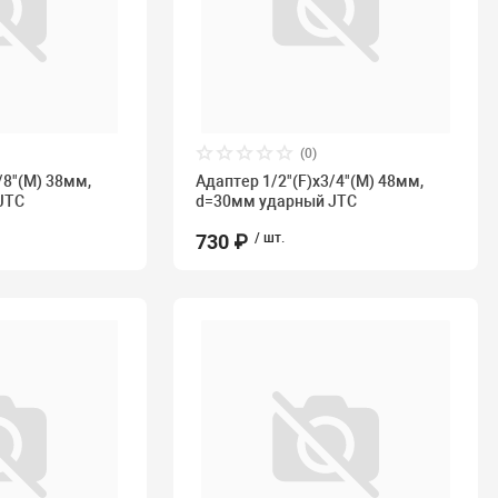
(0)
/8"(М) 38мм,
Адаптер 1/2"(F)х3/4"(М) 48мм,
JTC
d=30мм ударный JTC
730 ₽
/ шт.