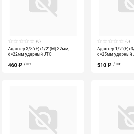
(0)
(0)
Адаптер 3/8"(F)х1/2"(М) 32мм,
Адаптер 1/2"(F)х3
d=22мм ударный JTC
d=25мм ударный 
460 ₽
/ шт.
510 ₽
/ шт.