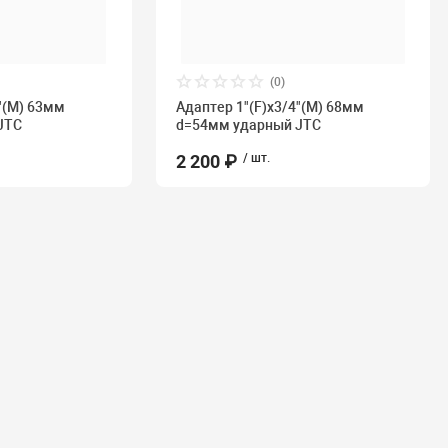
(0)
1"(M) 63мм
Адаптер 1"(F)х3/4"(M) 68мм
JTC
d=54мм ударный JTC
2 200 ₽
/ шт.