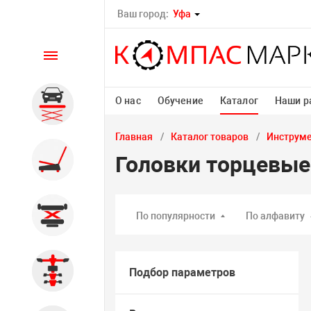
Ваш город:
Уфа
Каталог
О нас
Обучение
Каталог
Наши р
Автомобильные подъемники
Главная
Каталог товаров
Инструм
Шиномонтажное
Головки торцевые
оборудование
Общегаражное
По популярности
По алфавиту
Стенды сход-развал
Подбор параметров