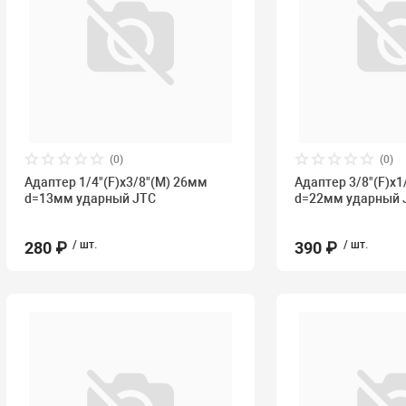
(0)
(0)
Адаптер 1/4"(F)х3/8"(М) 26мм
Адаптер 3/8"(F)х1
d=13мм ударный JTC
d=22мм ударный 
280 ₽
/ шт.
390 ₽
/ шт.