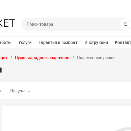
П
аботы
Услуги
Гарантия и возврат
Инструкции
Контак
 цех
Пуско-зарядное, сварочное
Плазменные резки
и
По цене