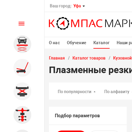
Ваш город:
Уфа
Каталог
О нас
Обучение
Каталог
Наши р
Автомобильные подъемники
Главная
Каталог товаров
Кузовной
Шиномонтажное
Плазменные резк
оборудование
Общегаражное
По популярности
По алфавиту
Стенды сход-развал
Подбор параметров