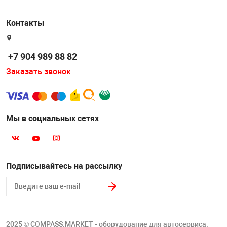
Накачка колес 
ех
Разное
Контакты
Оборудование S
Инструмент JT
+7 904 989 88 82
Мотоадаптеры
Заказать звонок
Универсальные
Подъемники дл
Мы в социальных сетях
Правка дисков
ование
Подписывайтесь на рассылку
2025 © COMPASS.MARKET - оборудование для автосервиса.