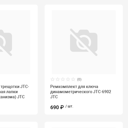
(0)
 трещотки JTC-
Ремкомплект для ключа
вая лапки
динамометрического JTC-6902
ханизма) JTC
JTC
690 ₽
/ шт.