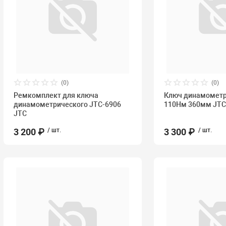
(0)
(0)
Ремкомплект для ключа
Ключ динамометри
динамометрического JTC-6906
110Нм 360мм JT
JTC
3 200 ₽
/ шт.
3 300 ₽
/ шт.