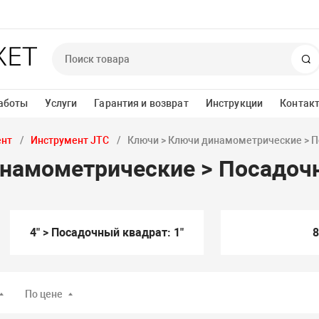
П
аботы
Услуги
Гарантия и возврат
Инструкции
Контак
ент
Инструмент JTC
Ключи > Ключи динамометрические > П
намометрические > Посадочн
4" > Посадочный квадрат: 1"
8
По цене