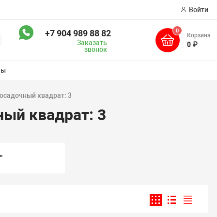
Войти
0
+7 904 989 88 82
Корзина
оиск
Заказать
0 ₽
звонок
ты
осадочный квадрат: 3
ый квадрат: 3
"