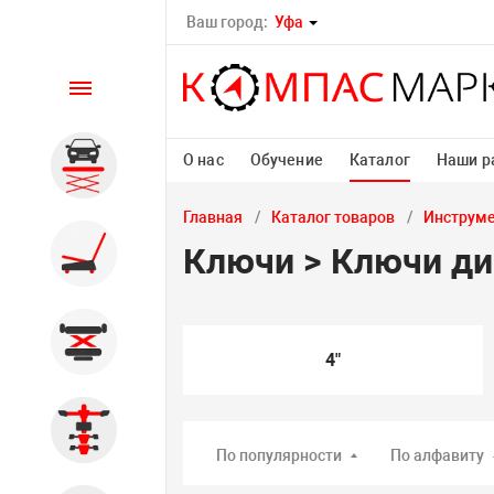
Ваш город:
Уфа
Каталог
О нас
Обучение
Каталог
Наши р
Автомобильные подъемники
Главная
Каталог товаров
Инструм
Шиномонтажное
Ключи > Ключи ди
оборудование
Общегаражное
4"
Стенды сход-развал
По популярности
По алфавиту