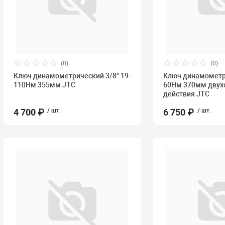
(0)
(0)
Ключ динамометрический 3/8" 19-
Ключ динамометри
110Нм 355мм JTC
60Нм 370мм двух
действия JTC
4 700 ₽
/ шт.
6 750 ₽
/ шт.