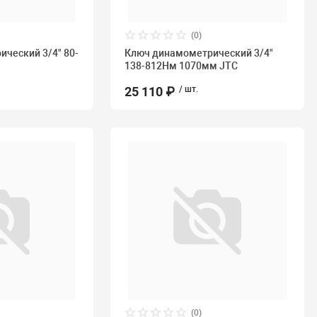
(0)
ческий 3/4" 80-
Ключ динамометрический 3/4"
C
138-812Нм 1070мм JTC
25 110 ₽
/ шт.
(0)