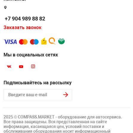
Накачка колес 
ех
Разное
+7 904 989 88 82
Оборудование S
Заказать звонок
Инструмент JT
Мотоадаптеры
Универсальные
Мы в социальных сетях
Подъемники дл
Правка дисков
Подписывайтесь на рассылку
ование
2025 © COMPASS.MARKET - оборудование для автосервиса.
Все права защищены. Вся представленная на сайте
информация, касающаяся цен, условий поставки и
обслуживания оборудования носит информационный