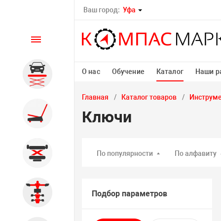
Ваш город:
Уфа
Каталог
О нас
Обучение
Каталог
Наши р
Автомобильные подъемники
Главная
Каталог товаров
Инструм
Шиномонтажное
Ключи
оборудование
Общегаражное
По популярности
По алфавиту
Стенды сход-развал
Подбор параметров