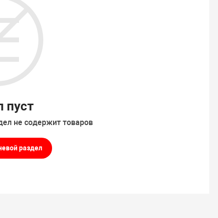
л пуст
дел не содержит товаров
невой раздел