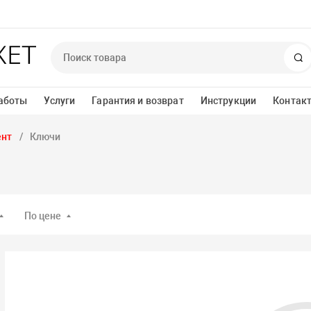
П
аботы
Услуги
Гарантия и возврат
Инструкции
Контак
ент
Ключи
По цене