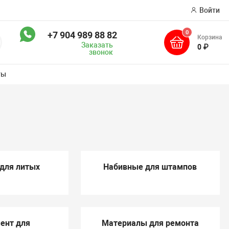
Войти
0
+7 904 989 88 82
Корзина
оиск
Заказать
0 ₽
звонок
ты
для литых
Набивные для штампов
ент для
Материалы для ремонта