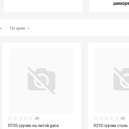
шинор
По цене
(0)
(0)
ЛТ05 грузик на литой диск
0210 грузик сталь