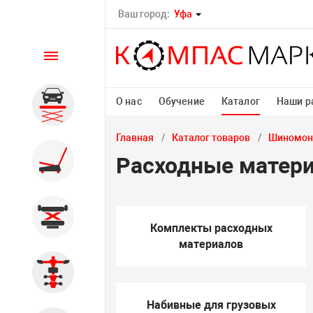
Ваш город:
Уфа
Каталог
О нас
Обучение
Каталог
Наши р
Автомобильные подъемники
Главная
Каталог товаров
Шиномон
Шиномонтажное
Расходные матер
оборудование
Общегаражное
Комплекты расходных
материалов
Стенды сход-развал
Набивные для грузовых