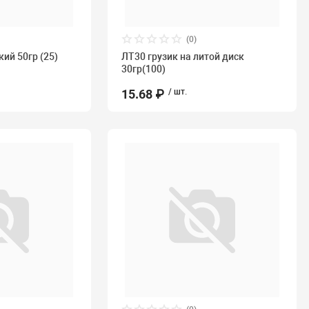
(0)
кий 50гр (25)
ЛТ30 грузик на литой диск
30гр(100)
15.68 ₽
/ шт.