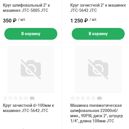
Накачка колес 
Круг шлифовальный 2" к
Круг зачистной 2" к машинке
ех
Разное
машинке JTC-5005 JTC
JTC-5642 JTC
350 ₽
/ шт.
1 250 ₽
/ шт.
Оборудование S
Инструмент JT
В корзину
В корзину
Мотоадаптеры
Универсальные
Подъемники дл
Правка дисков
ование
(0)
(0)
Круг зачистной d=100мм к
Машинка пневматическая
машинке JTC-5642 JTC
шлифовальная 22000об/
мин., 90PSI, диск 2", штуцер
1/4", длина 108мм JTC