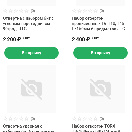
Накачка колес 
ех
Разное
(0)
(0)
Отвертка с набором бит с
Набор отверток
Оборудование S
угловым переходником
прецизионных T6-Т10, T15
Инструмент JT
90град. JTC
L=150мм 6 предметов JTC
2 200 ₽
/ шт.
2 400 ₽
/ шт.
Мотоадаптеры
Универсальные
В корзину
В корзину
Подъемники дл
Правка дисков
ование
(0)
(0)
Отвертка ударная с
Набор отверток TORX
набором бит 6 предметов
T8х100мм-T40х150мм 9