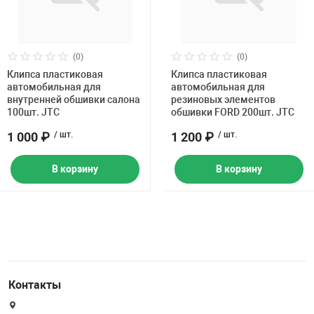
Накачка колес 
ех
Разное
Оборудование S
(0)
(0)
Инструмент JT
Клипса пластиковая
Клипса пластиковая
автомобильная для
автомобильная для
Мотоадаптеры
внутренней обшивки салона
резиновых элементов
Универсальные
100шт. JTC
обшивки FORD 200шт. JTC
1 000 ₽
/ шт.
1 200 ₽
/ шт.
Подъемники дл
В корзину
В корзину
Правка дисков
ование
Контакты