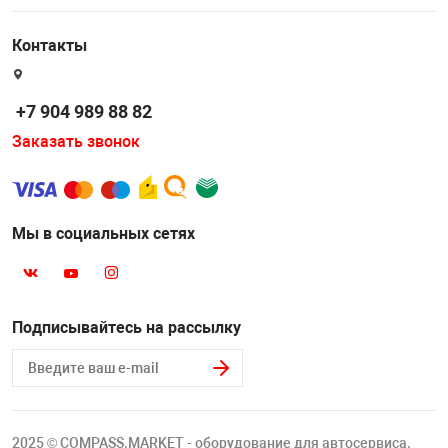
Накачка колес 
ех
Разное
Контакты
Оборудование S
Инструмент JT
+7 904 989 88 82
Мотоадаптеры
Заказать звонок
Универсальные
Подъемники дл
Мы в социальных сетях
Правка дисков
ование
Подписывайтесь на рассылку
2025 © COMPASS.MARKET - оборудование для автосервиса.