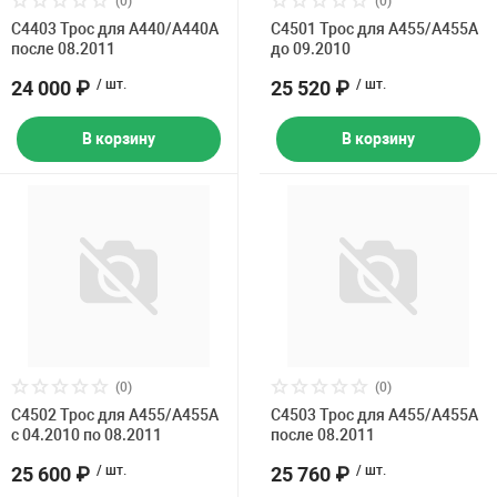
(0)
(0)
Накачка колес 
C4403 Трос для A440/A440A
C4501 Трос для A455/A455A
ех
Разное
после 08.2011
до 09.2010
Оборудование S
24 000 ₽
/ шт.
25 520 ₽
/ шт.
Инструмент JT
В корзину
В корзину
Мотоадаптеры
Универсальные
Подъемники дл
Правка дисков
ование
(0)
(0)
C4502 Трос для A455/A455A
С4503 Трос для A455/A455A
с 04.2010 по 08.2011
после 08.2011
25 600 ₽
/ шт.
25 760 ₽
/ шт.