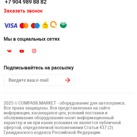
+7 904 989 88 82
Накачка колес 
ех
Разное
Заказать звонок
Оборудование S
Инструмент JT
Мы в социальных сетях
Мотоадаптеры
Универсальные
Подъемники дл
Подписывайтесь на рассылку
Правка дисков
ование
2025 © COMPASS.MARKET - оборудование для автосервиса.
Все права защищены. Вся представленная на сайте
информация, касающаяся цен, условий поставки и
обслуживания оборудования носит информационный
характер и ни при каких условиях не является публичной
офертой, определяемой положениями Статьи 437 (2)
Гражданского кодекса Российской Федерации.