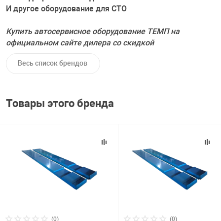
Накачка колес 
И другое оборудование для СТО
ех
Разное
Купить автосервисное оборудование ТЕМП на
Оборудование S
официальном сайте дилера со скидкой
Инструмент JT
Весь список брендов
Мотоадаптеры
Универсальные
Подъемники дл
Товары этого бренда
Правка дисков
ование
(0)
(0)