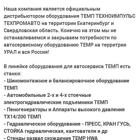
Комплекты ши
двигателя и КП
Стенды Tromme
Станции запра
машинки
оборудования
кондиционеров
Запчасти для о
Наша компания является официальным
ное оборудование
Траверсы, дом
Газоанализато
Дозатрон
Головки, трещо
Обработка шин 
PEAK
дистрибьютором оборудования ТЕМП ТЕХНОИМПУЛЬС
Проточка диско
Стенды РУУК Р
Полировальные
ТЕХПРОМАВТО на территории Екатеринбург и
Пневмоинстру
Мойки деталей
Свердловская область. Конечно на этом мы не
борудование
Подъемники дл
Аксессуары
Отвертки, удар
Ароматизатор
Запчасти для о
останавливаемся и закрываем потребности по
Стяжки пружин
Все стенды
Инструменты и
автосервисному оборудованию TEMP на территрии
Инструмент дл
Водородные оч
УРАЛ и вся Россия!
ие систем и агрегатов
Пневматически
Поломоечные 
Шарнирно-губц
Расходные мат
Запчасти для 
рг
Индукционные 
Аксессуары
Мойки колес
Различные сте
В линейке оборудования для автосервиса ТЕМП есть
е оборудование
Парковочные с
Аккумуляторн
Нанокерамика
станки:
Подкатные гай
Стенды развал
- Шиномонтажное и балансировочное оборудование
Ванны для пров
ROSSVIK
Стенды для оп
ТЕМП
т
Аксессуары к 
Для двигателя,
Чистка металл
- Автомобильные 2-х и 4-х стоечные
Лежаки
электрогидравлические подъемники ТЕМП
Борторасширит
- Пеногенераторы и Аппараты высокого давления
системы
Ямные пути
Измерительны
ТХ14/200 ТЕМП
Рихтовка
- Гидравлическое оборудование - ПРЕСС, КРАН ГУСЬ,
Вулканизаторы
венная мебель
Съемники
СТОЙКА гидравлическая, кантователи и др
- Стенды развал схождения TEMP HWA