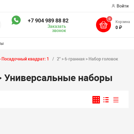
Войти
0
+7 904 989 88 82
Корзина
оиск
Заказать
0 ₽
звонок
ты
> Посадочный квадрат: 1
2" > 6-гранная > Набор головок
 > Универсальные наборы