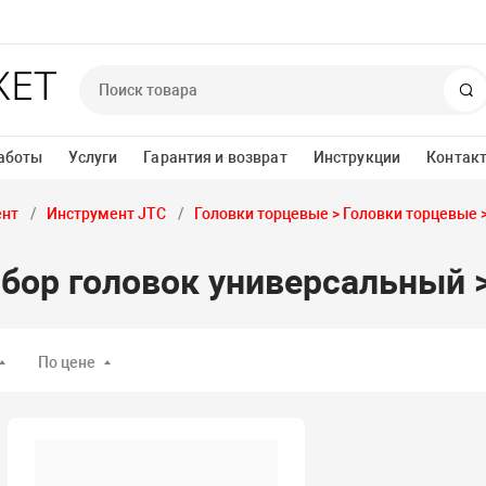
П
аботы
Услуги
Гарантия и возврат
Инструкции
Контак
ент
Инструмент JTC
Головки торцевые > Головки торцевые 
Набор головок универсальный
По цене