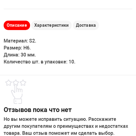
Накачка колес 
ех
Разное
Оборудование S
Описание
Характеристики
Доставка
Инструмент JT
Материал: S2.
Мотоадаптеры
Универсальные
Размер: Н6.
Длина: 30 мм.
Подъемники дл
Количество шт. в упаковке: 10.
Правка дисков
ование
Отзывов пока что нет
Но вы можете исправить ситуацию. Расскажите
другим покупателям о преимуществах и недостатках
товара. Ваш отзыв поможет им сделать выбор.