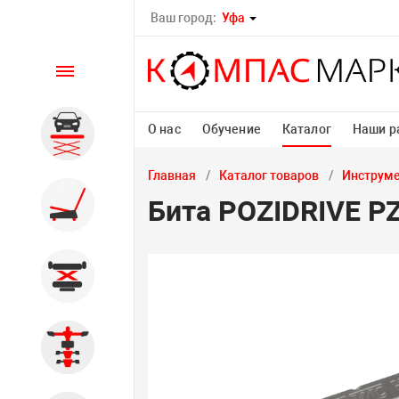
Ваш город:
Уфа
Каталог
О нас
Обучение
Каталог
Наши р
Автомобильные подъемники
Главная
Каталог товаров
Инструм
Шиномонтажное
Бита POZIDRIVE P
оборудование
Общегаражное
Стенды сход-развал