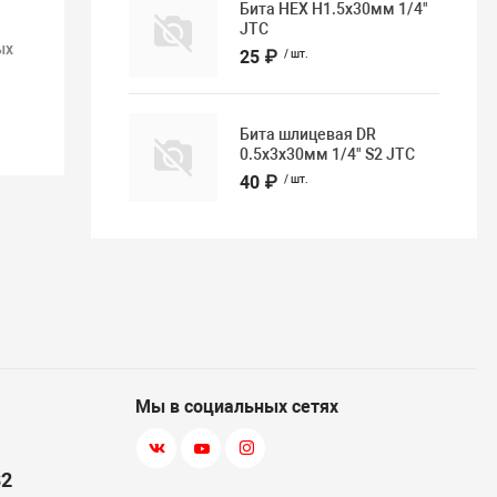
Бита HEX H1.5х30мм 1/4"
JTC
ых
25 ₽
/ шт.
Бита шлицевая DR
0.5х3х30мм 1/4" S2 JTC
40 ₽
/ шт.
Мы в социальных сетях
82