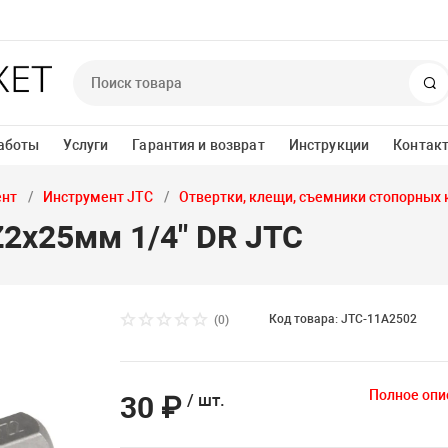
П
аботы
Услуги
Гарантия и возврат
Инструкции
Контак
ент
Инструмент JTC
Отвертки, клещи, съемники стопорных к
Z2х25мм 1/4" DR JTC
Код товара: JTC-11A2502
(0)
Полное опи
30 ₽
/ шт.