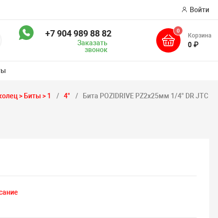
Войти
0
+7 904 989 88 82
Корзина
оиск
Заказать
0 ₽
звонок
ты
олец > Биты > 1
4"
Бита POZIDRIVE PZ2х25мм 1/4" DR JTC
сание