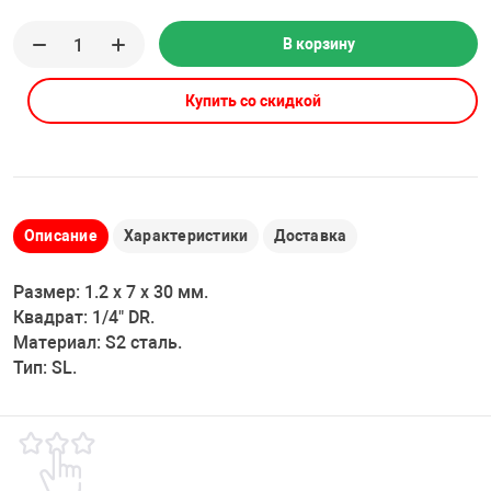
Накачка колес 
ех
Разное
В корзину
Оборудование S
Купить со скидкой
Инструмент JT
Мотоадаптеры
Универсальные
Подъемники дл
Описание
Характеристики
Доставка
Правка дисков
Размер: 1.2 х 7 х 30 мм.
ование
Квадрат: 1/4" DR.
Материал: S2 сталь.
Тип: SL.