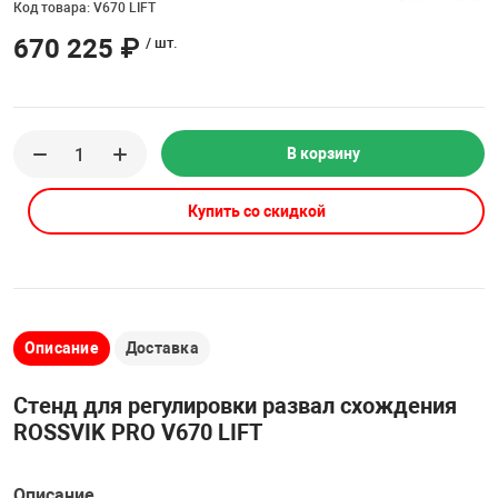
Код товара: V670 LIFT
Накачка колес 
ех
Разное
670 225 ₽
/ шт.
Оборудование S
Инструмент JT
Мотоадаптеры
В корзину
Универсальные
Купить со скидкой
Подъемники дл
Правка дисков
ование
Описание
Доставка
Стенд для регулировки развал схождения
ROSSVIK PRO V670 LIFT
Описание